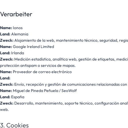
Verarbeiter
Name:
Ionos
Land:
Alemania
Zweck:
Alojamiento de la web, mantenimiento técnico, seguridad, regist
Name:
Google Ireland Limited
Land:
Irlanda
Zweck:
Medición estadística, analítica web, gestión de etiquetas, medici
protección antispam o servicios de mapas.
Name:
Proveedor de correo electrónico
Land:
Zweck:
Envío, recepción y gestión de comunicaciones relacionadas con s
Name:
Miguel de Pineda Peñuela / SeoWolf
Land:
España
Zweck:
Desarrollo, mantenimiento, soporte técnico, configuración analí
web.
3. Cookies