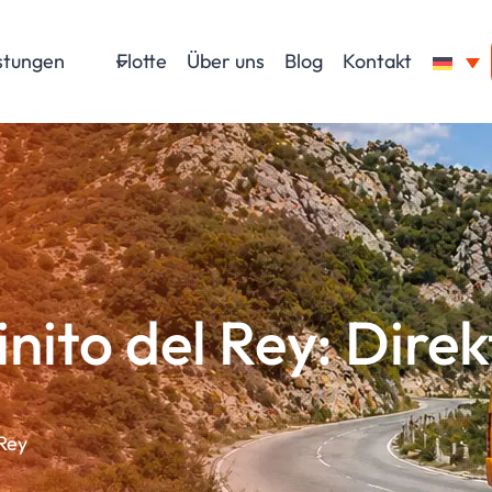
istungen
Flotte
Über uns
Blog
Kontakt
ito del Rey: Direk
 Rey