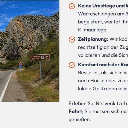
Keine Umstiege und 
Warteschlangen am öf
begeistert, wartet Ih
Klimaanlage.
Zeitplanung:
Wir koor
rechtzeitig an der Zu
validieren und die Sic
Komfort nach der Ro
Besseres, als sich in 
nach Hause oder zu e
lokale Gastronomie vo
Erleben Sie Nervenkitzel 
Fahrt
; Sie müssen sich n
genießen.