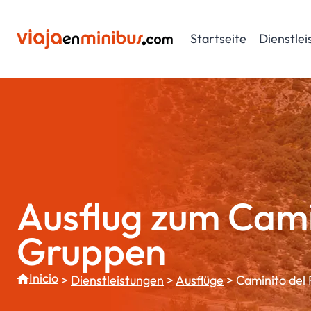
Zum
Inhalt
Startseite
Dienstle
springen
Ausflug zum Camin
Gruppen
Inicio
>
Dienstleistungen
>
Ausflüge
>
Caminito del