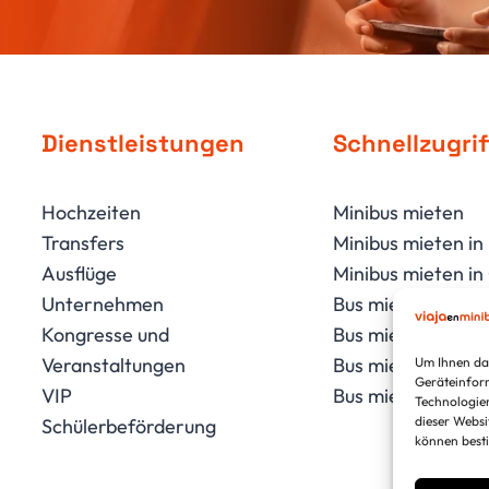
Dienstleistungen
Schnellzugrif
Hochzeiten
Minibus mieten
Transfers
Minibus mieten in
Ausflüge
Minibus mieten i
Unternehmen
Bus mieten
Kongresse und
Bus mieten in Má
Veranstaltungen
Bus mieten in Gr
Um Ihnen das
Geräteinform
VIP
Bus mieten in An
Technologien
dieser Websi
Schülerbeförderung
können best