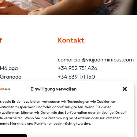
f
Kontakt
comercial@viajaenminibus.com
 Málaga
+34 952 751 426
n Granada
+34 639 171 150
Einwilligung verwalten
laga
anada
 beste Erlebnis zu bieten, verwenden wir Technologien wie Cookies, um
952 751 426
ationen zu speichern und/oder darauf zuzugreifen. Wenn Sie diesen
tequera
 zustimmen, können wir Daten wie das Surfverhalten oder eindeutige IDs auf
te verarbeiten. Wenn Sie Ihre Zustimmung nicht erteilen oder zurückziehen,
immte Merkmale und Funktionen beeinträchtigt werden.