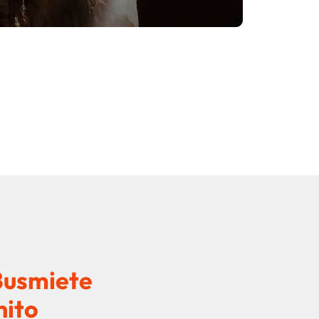
 Busmiete
nito