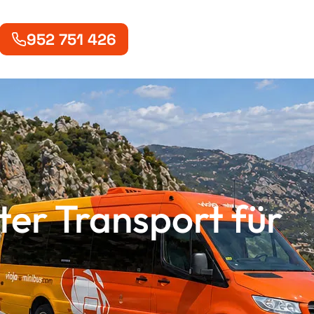
952 751 426
ter Transport für