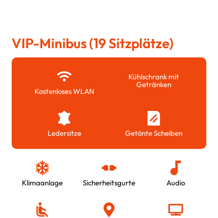
VIP-Minibus (19 Sitzplätze)
Kühlschrank mit
Getränken
Kostenloses WLAN
Ledersitze
Getönte Scheiben
Klimaanlage
Sicherheitsgurte
Audio