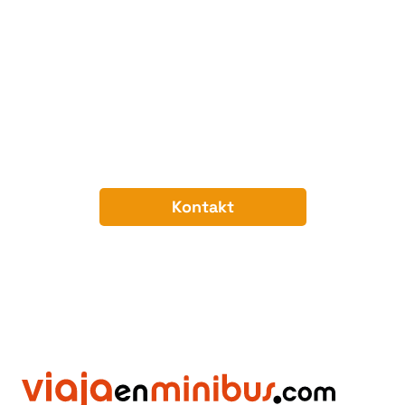
Haben Sie ein Transportprojekt
im Sinn?
Unser Team berät Sie gerne bezüglich der besten
Route und des effizientesten Fahrzeugs für Ihr
Budget.
Kontakt