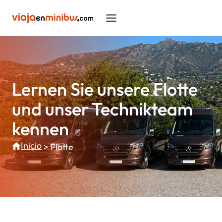
Zum
Inhalt
springen
Lernen Sie unsere Flotte
und unser Technikteam
kennen
Inicio
>
Flotte