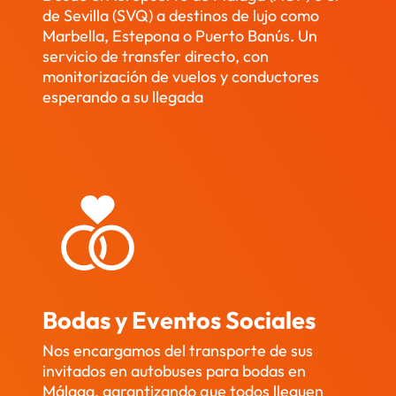
remo
y nos 
funcio
bue
de Sevilla (SVQ) a destinos de lujo como
s en 
dio 
naron 
a 
Marbella, Estepona o Puerto Banús. Un
conta
muchí
estup
exp
servicio de transfer directo, con
r con 
sima 
enda
ienc
monitorización de vuelos y conductores
él 
tranq
ment
. 
esperando a su llegada
para 
uilida
e. Sin 
Hic
el 
d. Los 
duda 
os 
futur
minib
volve
alg
o!
uses 
ré a 
os 
llegar
conta
viaj
on 
r con 
con 
puntu
ellos si 
Car
ales, 
me 
s y 
súper 
hace 
otro
limpio
falta.
con 
Bodas y Eventos Sociales
s, y 
otro
los 
con
Nos encargamos del transporte de sus
condu
ctor
invitados en autobuses para bodas en
Málaga, garantizando que todos lleguen
ctore
que 