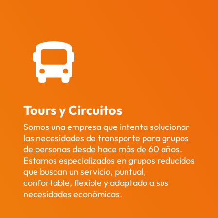
ús con 
los 
ojos 
cerra
dos!. 
🙌🚍
💕
Tours y Circuitos
Somos una empresa que intenta solucionar
las necesidades de transporte para grupos
de personas desde hace más de 60 años.
Estamos especializados en grupos reducidos
que buscan un servicio, puntual,
confortable, flexible y adaptado a sus
necesidades económicas.