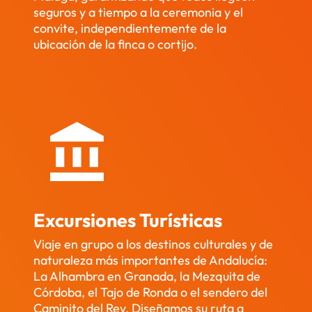
seguros y a tiempo a la ceremonia y el
s 
no s
convite, independientemente de la
fuero
el 
ubicación de la finca o cortijo.
n muy 
no
profe
re 
sional
pero
es. 
un 1
¡Todo 
par
salió 
los 
perfe
dos.
cto y 
Mu
nuest
as 
ros 
gra
invita
as, 
Excursiones Turísticas
dos 
rep
Viaje en grupo a los destinos culturales y de
qued
re
naturaleza más importantes de Andalucía:
aron 
s.
La Alhambra en Granada, la Mezquita de
encan
Córdoba, el Tajo de Ronda o el sendero del
tados
Caminito del Rey. Diseñamos su ruta a