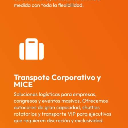
!
medida con toda la flexibilidad.
Mil 
graci
as 
por 
ser 
parte 
de un 
día 
tan 
espec
Transpote
Corporativo y
ial. 
MICE
¡Reco
mend
Soluciones logísticas para empresas,
amos 
congresos y eventos masivos. Ofrecemos
a 
autocares de gran capacidad, shuttles
Viaja 
rotatorios y transporte VIP para ejecutivos
en 
que requieren discreción y exclusividad.
Minib