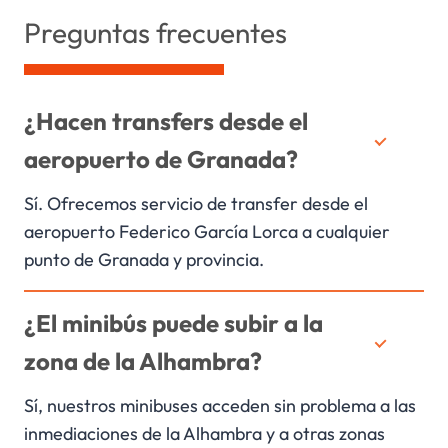
Preguntas frecuentes
histórico donde los vehículos grandes no pueden
circular. Nuestros minibuses de 16, 19, 22 y 25
plazas llegan al Albaicín, el Sacromonte o el
entorno de la Catedral sin las limitaciones que
¿Hacen transfers desde el
tendría un autocar convencional, y siempre con
aeropuerto de Granada?
conductor profesional que conoce la ciudad.
Sí. Ofrecemos servicio de transfer desde el
Además de la capital, cubrimos toda la provincia:
aeropuerto Federico García Lorca a cualquier
cortijos de la Vega de Granada, haciendas de
punto de Granada y provincia.
Loja, zonas de sierra y la Costa Tropical (Motril y
Almuñécar). Si el grupo necesita desplazarse
¿El minibús puede subir a la
entre Granada y Málaga, Sevilla o cualquier otra
zona de la Alhambra?
capital andaluza, también lo gestionamos con
total comodidad.
Sí, nuestros minibuses acceden sin problema a las
inmediaciones de la Alhambra y a otras zonas