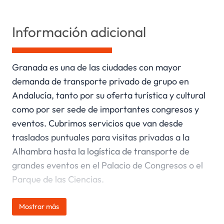
Información adicional
Granada es una de las ciudades con mayor
demanda de transporte privado de grupo en
Andalucía, tanto por su oferta turística y cultural
como por ser sede de importantes congresos y
eventos. Cubrimos servicios que van desde
traslados puntuales para visitas privadas a la
Alhambra hasta la logística de transporte de
grandes eventos en el Palacio de Congresos o el
Parque de las Ciencias.
Mostrar más
El minibús es especialmente útil en Granada
porque permite acceder a zonas del casco