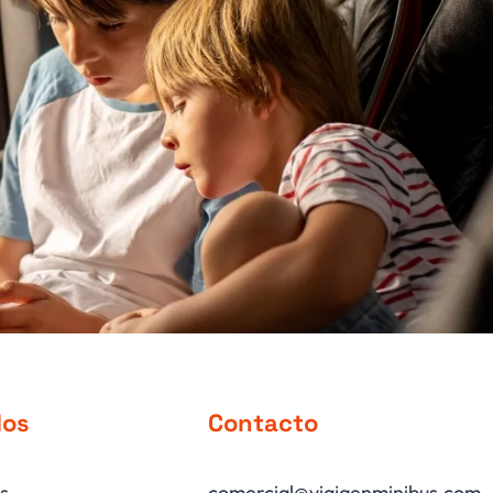
dos
Contacto
s
comercial@viajaenminibus.com