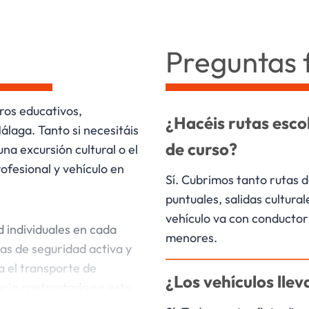
Preguntas 
ros educativos,
¿Hacéis rutas escol
álaga. Tanto si necesitáis
de curso?
na excursión cultural o el
ofesional y vehículo en
Sí. Cubrimos tanto rutas 
puntuales, salidas cultural
vehículo va con conductor
d individuales en cada
menores.
as de seguridad activa y
a el transporte de
¿Los vehículos llev
cia contrastada en este
 cuidado que requiere el