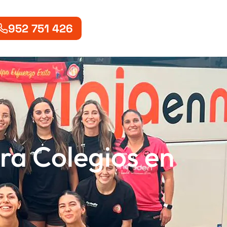
952 751 426
ra Colegios en