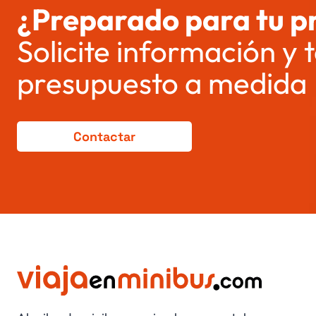
¿Preparado para tu p
Solicite información y
presupuesto a medida
Contactar