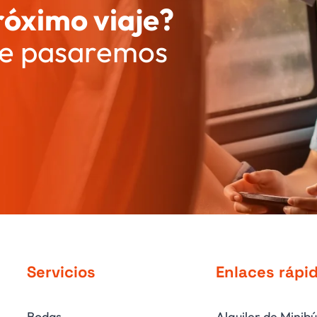
róximo viaje?
 te pasaremos
Servicios
Enlaces rápi
Bodas
Alquiler de Minibú