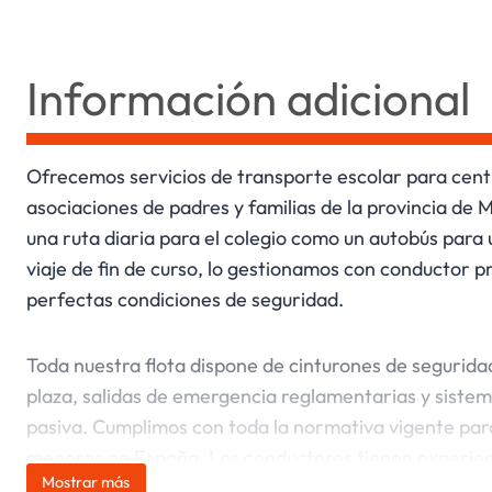
Información adicional
Ofrecemos servicios de transporte escolar para cent
asociaciones de padres y familias de la provincia de M
una ruta diaria para el colegio como un autobús para u
viaje de fin de curso, lo gestionamos con conductor pr
perfectas condiciones de seguridad.
Toda nuestra flota dispone de cinturones de segurida
plaza, salidas de emergencia reglamentarias y sistem
pasiva. Cumplimos con toda la normativa vigente par
menores en España. Los conductores tienen experien
Mostrar más
tipo de servicios y actúan con la responsabilidad y el