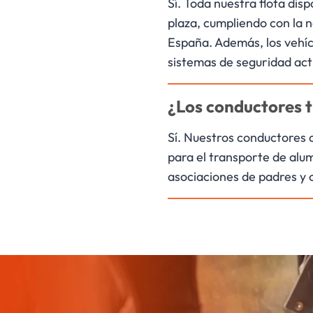
Sí. Toda nuestra flota dis
plaza, cumpliendo con la 
España. Además, los vehíc
ra adaptarnos al tamaño
sistemas de seguridad acti
reducidos hasta autocares
preparamos presupuesto a
¿Los conductores 
Sí. Nuestros conductores 
para el transporte de alu
asociaciones de padres y c