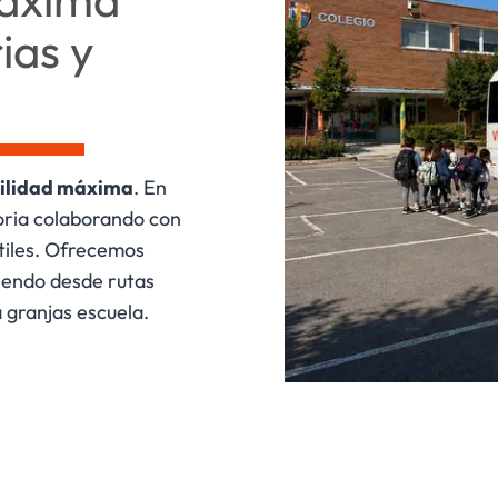
ias y
bilidad máxima
. En
oria colaborando con
tiles. Ofrecemos
riendo desde rutas
a granjas escuela.