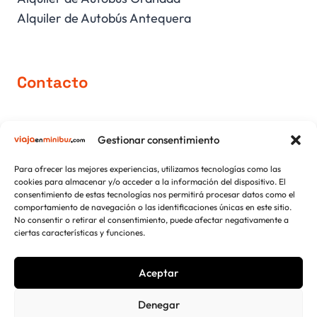
Alquiler de Autobús Antequera
Contacto
comercial@viajaenminibus.com
Gestionar consentimiento
+34 952 751 426
+34 639 171 150
Para ofrecer las mejores experiencias, utilizamos tecnologías como las
cookies para almacenar y/o acceder a la información del dispositivo. El
consentimiento de estas tecnologías nos permitirá procesar datos como el
comportamiento de navegación o las identificaciones únicas en este sitio.
No consentir o retirar el consentimiento, puede afectar negativamente a
952 751 426
ciertas características y funciones.
Aceptar
Viajaenminibus.com. Copyright 2026 © Todos los derechos
reservados.
Denegar