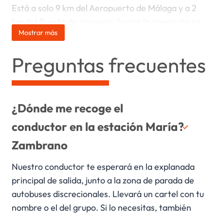
Está a solo 9 km del Aeropuerto de Málaga y a 2
km del Puerto de cruceros, lo que la convierte en
Mostrar más
un nodo estratégico para cualquier tipo de
traslado. Si combinas tren + crucero o tren +
Preguntas frecuentes
vuelo, podemos organizar tu transfer completo
puerta a puerta.
Nuestra flota incluye microbuses de 16 plazas,
¿Dónde me recoge el
minibuses de hasta 35 plazas y autobuses de
conductor en la estación María
?
mayor capacidad, todos con conductor
Zambrano
profesional y disponibilidad 24/7.
Nuestro conductor te esperará en la explanada
principal de salida, junto a la zona de parada de
autobuses discrecionales. Llevará un cartel con tu
nombre o el del grupo. Si lo necesitas, también