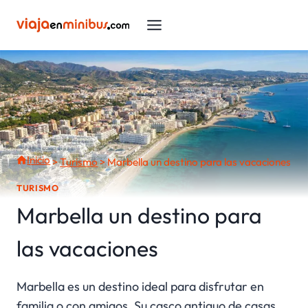
Saltar
al
contenido
Inicio
>
Turismo
>
Marbella un destino para las vacaciones
TURISMO
Marbella un destino para
las vacaciones
Marbella es un destino ideal para disfrutar en
familia o con amigos. Su casco antiguo de casas