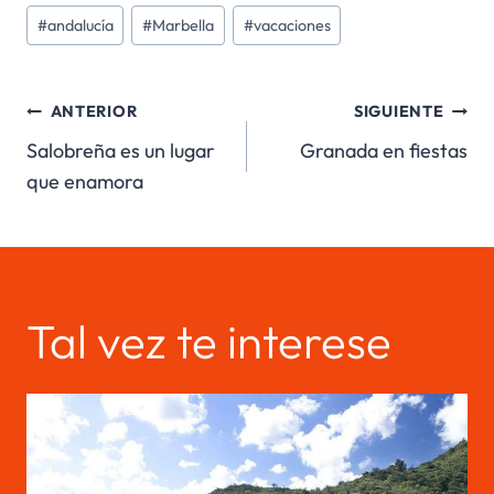
Etiquetas
#
andalucía
#
Marbella
#
vacaciones
de
la
Navegación
entrada:
ANTERIOR
SIGUIENTE
Salobreña es un lugar
Granada en fiestas
de
que enamora
entradas
Tal vez te interese