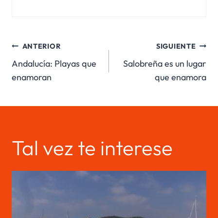
Navegación
ANTERIOR
SIGUIENTE
Andalucía: Playas que
Salobreña es un lugar
de
enamoran
que enamora
entradas
Tal vez te interese