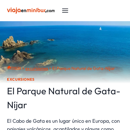
Saltar
al
contenido
Inicio
>
excursiones
>
El Parque Natural de Gata-Níjar
EXCURSIONES
El Parque Natural de Gata-
Níjar
El Cabo de Gata es un lugar único en Europa, con
paisajes volcánicos, acantilados y playas como