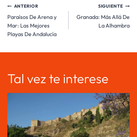
Navegación
ANTERIOR
SIGUIENTE
Paraísos De Arena y
Granada: Más Allá De
de
Mar: Las Mejores
La Alhambra
entradas
Playas De Andalucía
Tal vez te interese