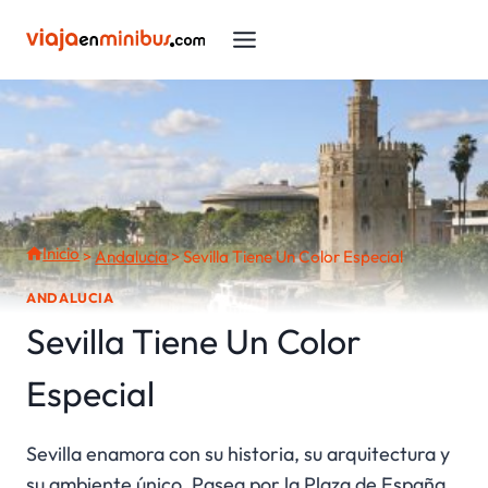
Saltar
al
contenido
Inicio
>
Andalucia
>
Sevilla Tiene Un Color Especial
ANDALUCIA
Sevilla Tiene Un Color
Especial
Sevilla enamora con su historia, su arquitectura y
su ambiente único. Pasea por la Plaza de España,